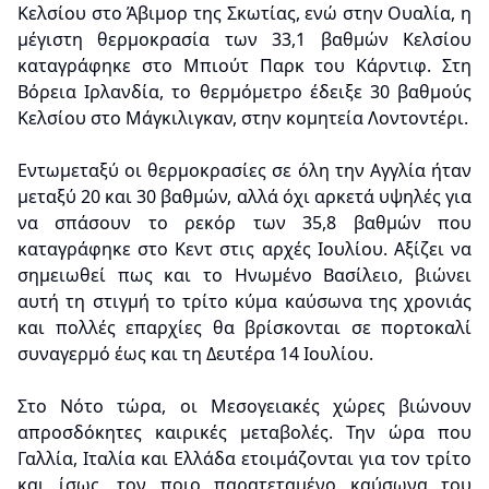
Κελσίου στο Άβιμορ της Σκωτίας, ενώ στην Ουαλία, η
μέγιστη θερμοκρασία των 33,1 βαθμών Κελσίου
καταγράφηκε στο Μπιούτ Παρκ του Κάρντιφ. Στη
Βόρεια Ιρλανδία, το θερμόμετρο έδειξε 30 βαθμούς
Κελσίου στο Μάγκιλιγκαν, στην κομητεία Λοντοντέρι.
Εντωμεταξύ οι θερμοκρασίες σε όλη την Αγγλία ήταν
μεταξύ 20 και 30 βαθμών, αλλά όχι αρκετά υψηλές για
να σπάσουν το ρεκόρ των 35,8 βαθμών που
καταγράφηκε στο Κεντ στις αρχές Ιουλίου. Αξίζει να
σημειωθεί πως και το Ηνωμένο Βασίλειο, βιώνει
αυτή τη στιγμή το τρίτο κύμα καύσωνα της χρονιάς
και πολλές επαρχίες θα βρίσκονται σε πορτοκαλί
συναγερμό έως και τη Δευτέρα 14 Ιουλίου.
Στο Νότο τώρα, οι Μεσογειακές χώρες βιώνουν
απροσδόκητες καιρικές μεταβολές. Την ώρα που
Γαλλία, Ιταλία και Ελλάδα ετοιμάζονται για τον τρίτο
και ίσως, τον ποιο παρατεταμένο καύσωνα του