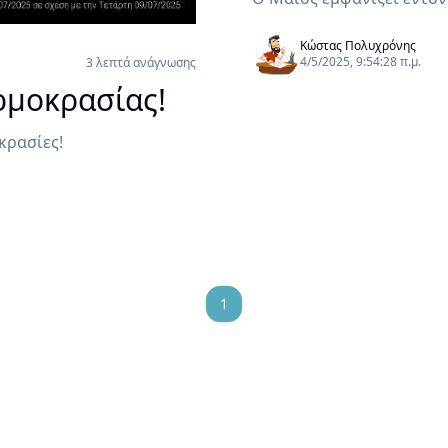
Κώστας Πολυχρόνης
4/5/2025, 9:54:28 π.μ.
3 λεπτά ανάγνωσης
ρμοκρασίας!
ερμοκρασίες!
1