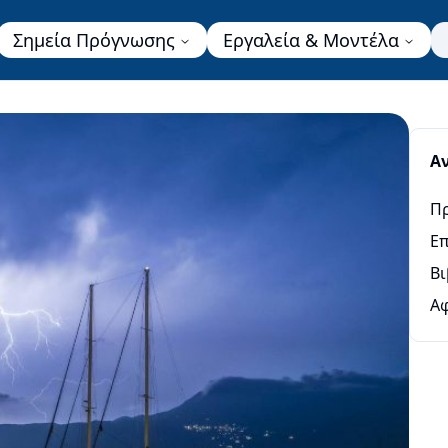
Σημεία Πρόγνωσης
Εργαλεία & Μοντέλα
Α
Π
Επ
Βι
Α