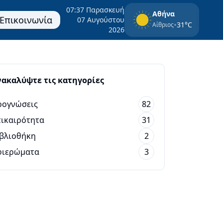
07:37 Παρασκευή
Αθήνα
Επικοινωνία
07 Αυγούστου
•
31°C
Αίθριος
2026
νακαλύψτε τις κατηγορίες
ρογνώσεις
82
ικαιρότητα
31
βλιοθήκη
2
φιερώματα
3